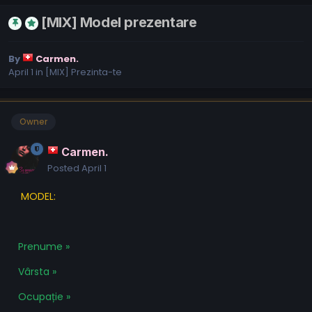
[MIX] Model prezentare
By
Carmen.
April 1
in
[MIX] Prezinta-te
Owner
Carmen.
Posted
April 1
MODEL:
Prenume »
Vârsta »
Ocupație »