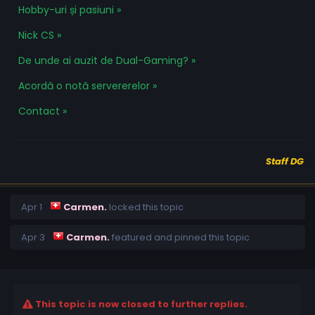
Hobby-uri și pasiuni »
Nick CS »
De unde ai auzit de Dual-Gaming? »
Acordă o notă servererelor »
Contact »
Staff DG
Apr 1
Carmen.
locked this topic
Apr 3
Carmen.
featured and pinned this topic
This topic is now closed to further replies.